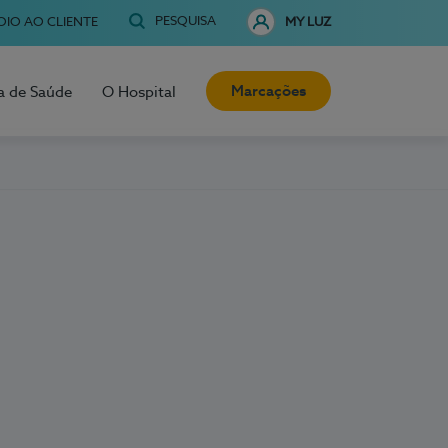
PESQUISA
OIO AO CLIENTE
MY LUZ
Marcações
a de Saúde
O Hospital