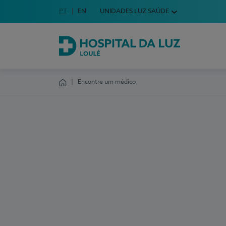
Idioma em Português
PT
English Language
EN
UNIDADES LUZ SAÚDE
Escolha o seu idioma
Hospital da Luz Loulé
Encontre um médico
Homepage