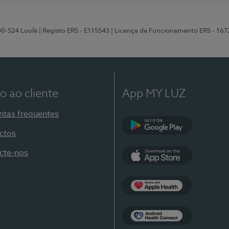
00-524 Loulé
| Registo ERS - E115543
| Licença de Funcionamento ERS - 167
o ao cliente
App MY LUZ
ntas frequentes
ctos
Google Play
cte-nos
App Store
Apple Health
Health Connect