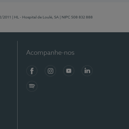
2/2011
| HL - Hospital de Loulé, SA
| NIPC 508 832 888
Acompanhe-nos
Facebook
Instagram
YouTube
LinkedIn
Spotify