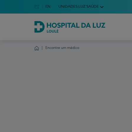
Idioma em Português
PT
English Language
EN
UNIDADES LUZ SAÚDE
Escolha o seu idioma
Hospital da Luz Loulé
Encontre um médico
Homepage