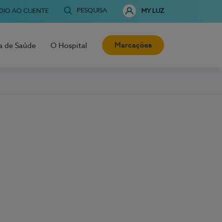
PESQUISA
OIO AO CLIENTE
MY LUZ
Marcações
a de Saúde
O Hospital