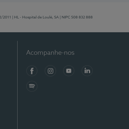
2/2011
| HL - Hospital de Loulé, SA
| NIPC 508 832 888
Acompanhe-nos
Facebook
Instagram
YouTube
LinkedIn
Spotify