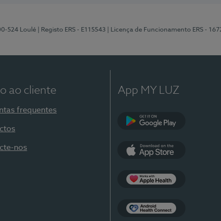
00-524 Loulé
| Registo ERS - E115543
| Licença de Funcionamento ERS - 167
o ao cliente
App MY LUZ
ntas frequentes
ctos
Google Play
cte-nos
App Store
Apple Health
Health Connect