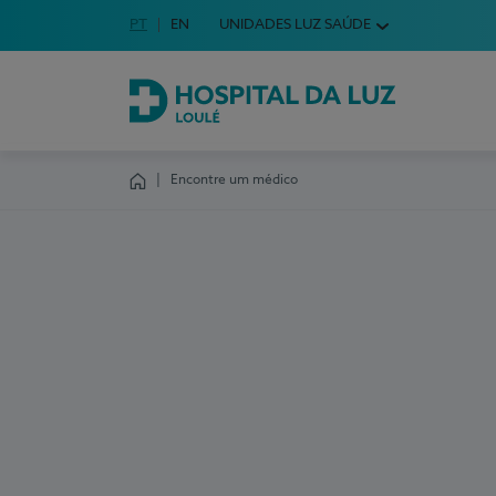
Idioma em Português
PT
English Language
EN
UNIDADES LUZ SAÚDE
Escolha o seu idioma
Hospital da Luz Loulé
Encontre um médico
Homepage