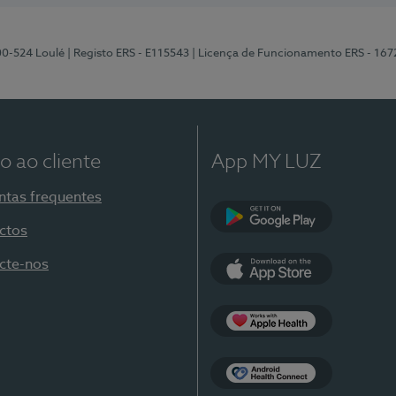
00-524 Loulé
| Registo ERS - E115543
| Licença de Funcionamento ERS - 167
o ao cliente
App MY LUZ
ntas frequentes
ctos
Google Play
cte-nos
App Store
Apple Health
Health Connect