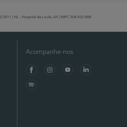
2/2011
| HL - Hospital de Loulé, SA
| NIPC 508 832 888
Acompanhe-nos
Facebook
Instagram
YouTube
LinkedIn
Spotify