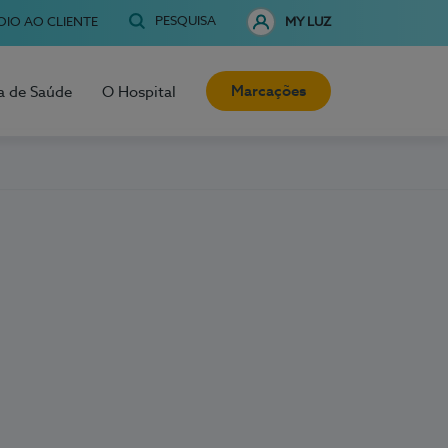
PESQUISA
OIO AO CLIENTE
MY LUZ
Marcações
a de Saúde
O Hospital