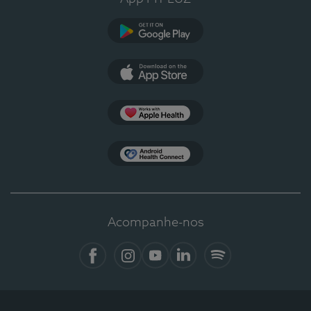
Google Play
App Store
Apple Health
Health Connect
Acompanhe-nos
Facebook
Instagram
YouTube
LinkedIn
Spotify