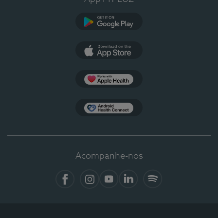
Google Play
App Store
Apple Health
Health Connect
Acompanhe-nos
Facebook
Instagram
YouTube
LinkedIn
Spotify