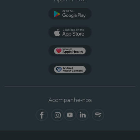
Google Play
App Store
Apple Health
Health Connect
Acompanhe-nos
Facebook
Instagram
YouTube
LinkedIn
Spotify