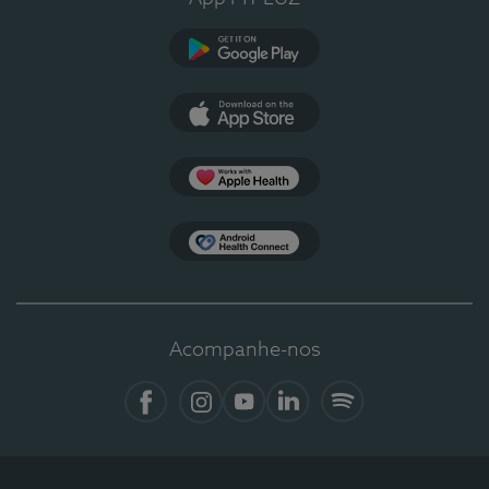
Google Play
App Store
Apple Health
Health Connect
Acompanhe-nos
Facebook
Instagram
YouTube
LinkedIn
Spotify