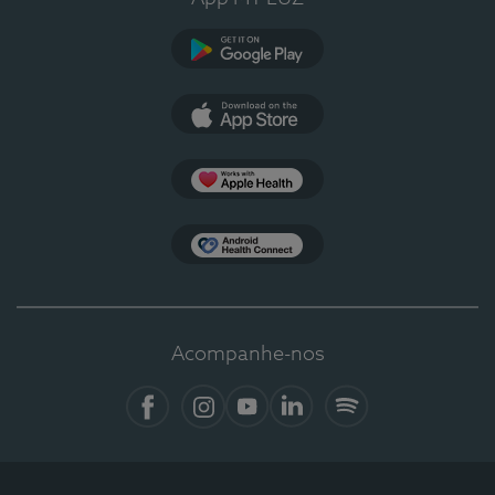
Google Play
App Store
Apple Health
Health Connect
Acompanhe-nos
Facebook
Instagram
YouTube
LinkedIn
Spotify