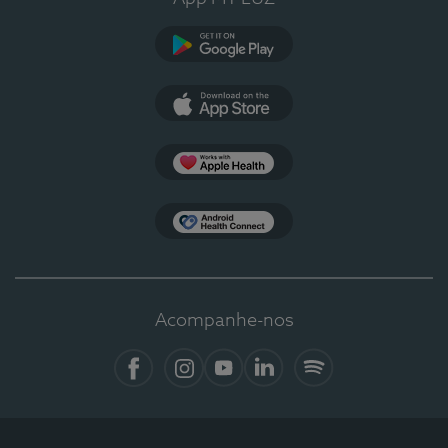
Google Play
App Store
Apple Health
Health Connect
Acompanhe-nos
Facebook
Instagram
YouTube
LinkedIn
Spotify