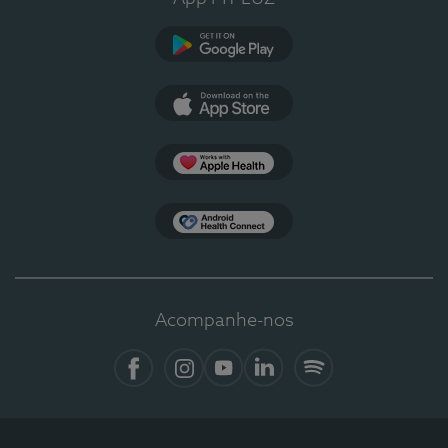
Google Play
App Store
Apple Health
Health Connect
Acompanhe-nos
Facebook
Instagram
YouTube
LinkedIn
Spotify