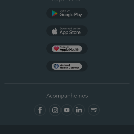
Google Play
App Store
Apple Health
Health Connect
Acompanhe-nos
Facebook
Instagram
YouTube
LinkedIn
Spotify