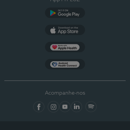
Google Play
App Store
Apple Health
Health Connect
Acompanhe-nos
Facebook
Instagram
YouTube
LinkedIn
Spotify