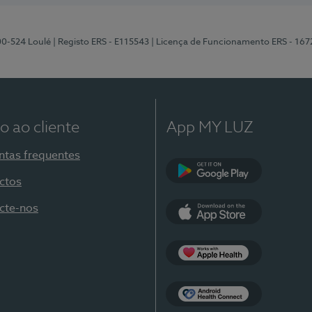
00-524 Loulé
| Registo ERS - E115543
| Licença de Funcionamento ERS - 167
o ao cliente
App MY LUZ
ntas frequentes
ctos
Google Play
cte-nos
App Store
Apple Health
Health Connect