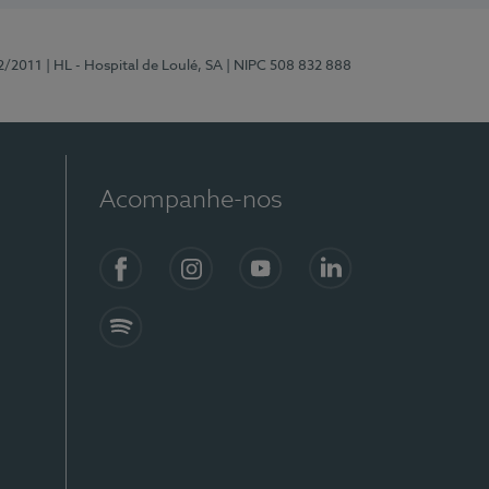
2/2011
| HL - Hospital de Loulé, SA
| NIPC 508 832 888
Acompanhe-nos
Facebook
Instagram
YouTube
LinkedIn
Spotify