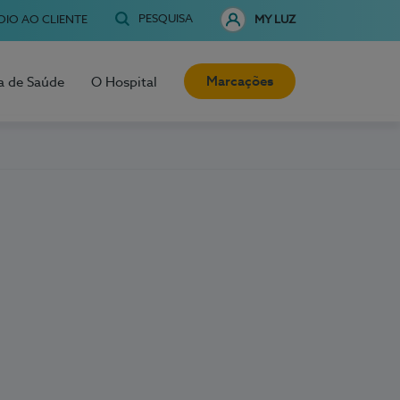
PESQUISA
OIO AO CLIENTE
MY LUZ
Marcações
a de Saúde
O Hospital