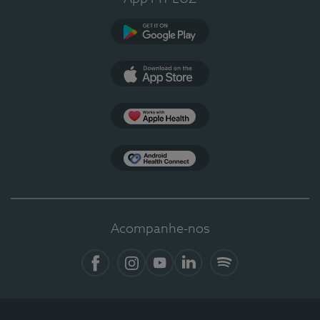
Google Play
App Store
Apple Health
Health Connect
Acompanhe-nos
Facebook
Instagram
YouTube
LinkedIn
Spotify