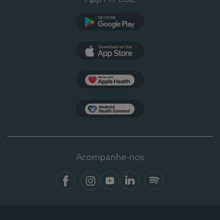
Google Play
App Store
Apple Health
Health Connect
Acompanhe-nos
Facebook
Instagram
YouTube
LinkedIn
Spotify