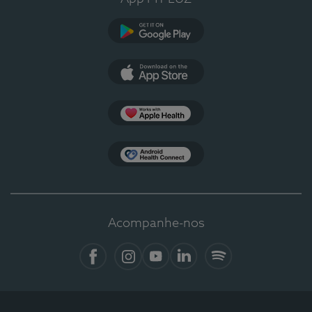
Google Play
App Store
Apple Health
Health Connect
Acompanhe-nos
Facebook
Instagram
YouTube
LinkedIn
Spotify