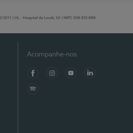
2/2011
| HL - Hospital de Loulé, SA
| NIPC 508 832 888
Acompanhe-nos
Facebook
Instagram
YouTube
LinkedIn
Spotify