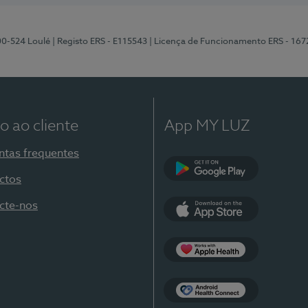
00-524 Loulé
| Registo ERS - E115543
| Licença de Funcionamento ERS - 167
o ao cliente
App MY LUZ
ntas frequentes
ctos
Google Play
cte-nos
App Store
Apple Health
Health Connect