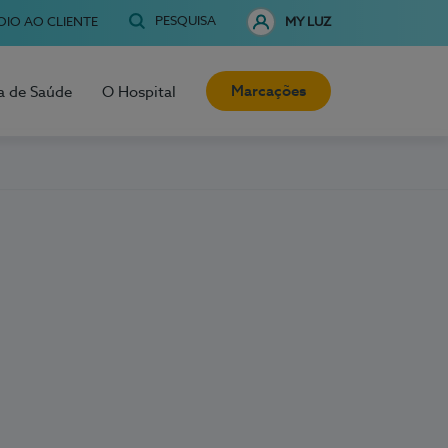
PESQUISA
OIO AO CLIENTE
MY LUZ
Marcações
a de Saúde
O Hospital