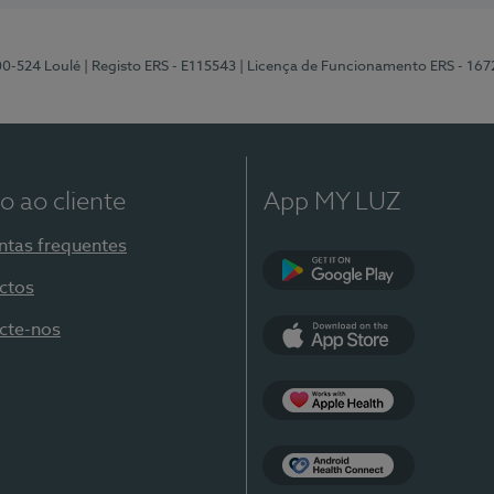
00-524 Loulé
| Registo ERS - E115543
| Licença de Funcionamento ERS - 167
o ao cliente
App MY LUZ
ntas frequentes
ctos
Google Play
cte-nos
App Store
Apple Health
Health Connect