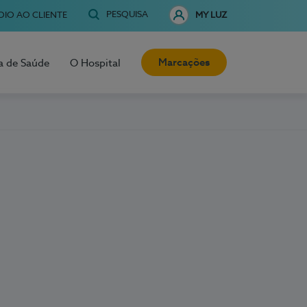
PESQUISA
OIO AO CLIENTE
MY LUZ
Marcações
a de Saúde
O Hospital