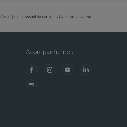
2/2011
| HL - Hospital de Loulé, SA
| NIPC 508 832 888
Acompanhe-nos
Facebook
Instagram
YouTube
LinkedIn
Spotify