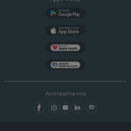
Google Play
App Store
Apple Health
Health Connect
Acompanhe-nos
Facebook
Instagram
YouTube
LinkedIn
Spotify