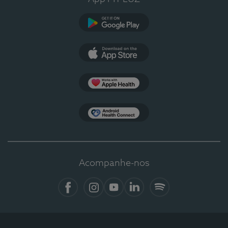
Google Play
App Store
Apple Health
Health Connect
Acompanhe-nos
Facebook
Instagram
YouTube
LinkedIn
Spotify