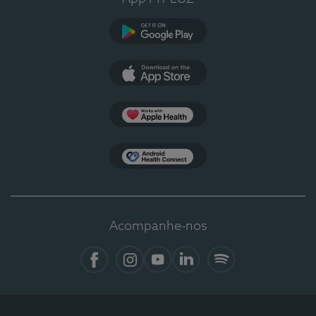
Google Play
App Store
Apple Health
Health Connect
Acompanhe-nos
Facebook
Instagram
YouTube
LinkedIn
Spotify