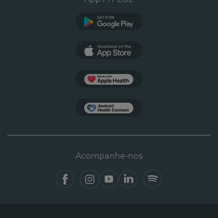
Google Play
App Store
Apple Health
Health Connect
Acompanhe-nos
Facebook
Instagram
YouTube
LinkedIn
Spotify