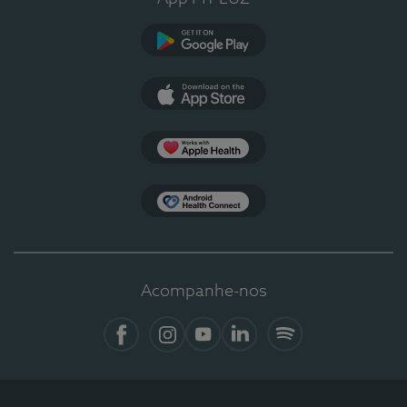
Google Play
App Store
Apple Health
Health Connect
Acompanhe-nos
Facebook
Instagram
YouTube
LinkedIn
Spotify