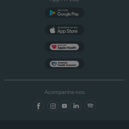
Google Play
App Store
Apple Health
Health Connect
Acompanhe-nos
Facebook
Instagram
YouTube
LinkedIn
Spotify