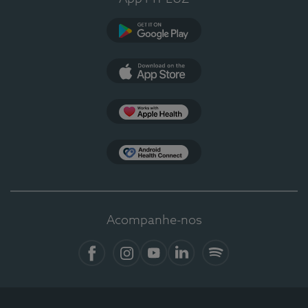
Google Play
App Store
Apple Health
Health Connect
Acompanhe-nos
Facebook
Instagram
YouTube
LinkedIn
Spotify