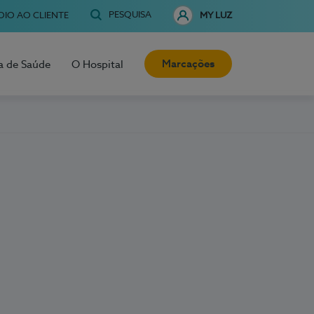
PESQUISA
OIO AO CLIENTE
MY LUZ
Marcações
a de Saúde
O Hospital