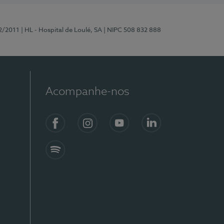
2/2011
| HL - Hospital de Loulé, SA
| NIPC 508 832 888
Acompanhe-nos
Facebook
Instagram
YouTube
LinkedIn
Spotify