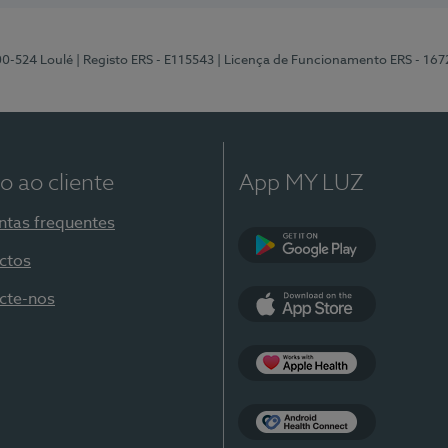
00-524 Loulé
| Registo ERS - E115543
| Licença de Funcionamento ERS - 167
o ao cliente
App MY LUZ
ntas frequentes
ctos
Google Play
cte-nos
App Store
Apple Health
Health Connect