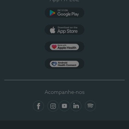
Google Play
App Store
Apple Health
Health Connect
Acompanhe-nos
Facebook
Instagram
YouTube
LinkedIn
Spotify