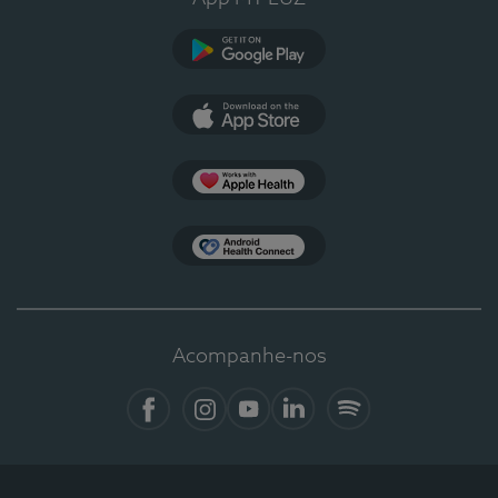
Google Play
App Store
Apple Health
Health Connect
Acompanhe-nos
Facebook
Instagram
YouTube
LinkedIn
Spotify