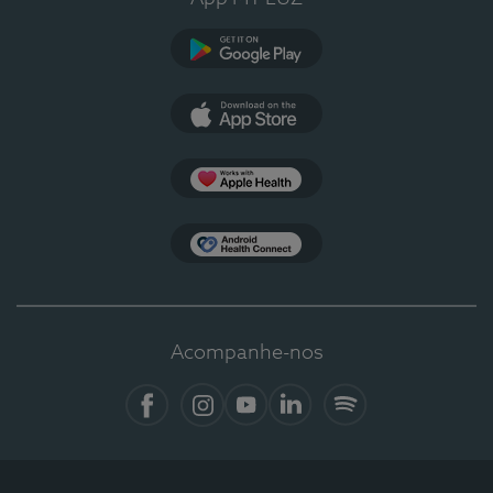
Google Play
App Store
Apple Health
Health Connect
Acompanhe-nos
Facebook
Instagram
YouTube
LinkedIn
Spotify