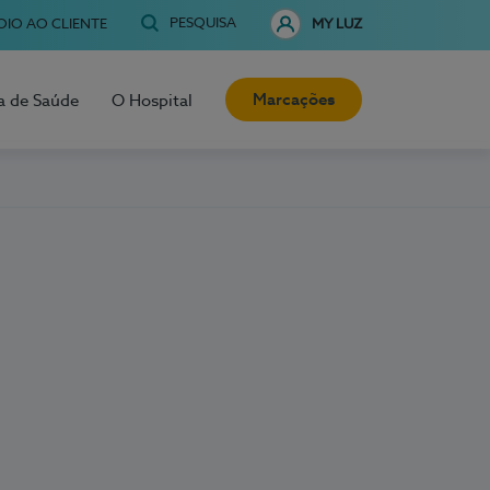
PESQUISA
OIO AO CLIENTE
MY LUZ
Marcações
a de Saúde
O Hospital