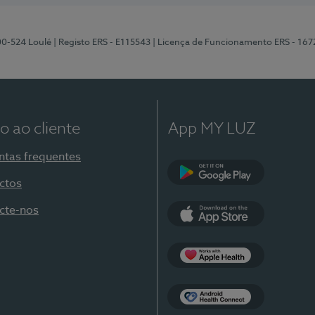
00-524 Loulé
| Registo ERS - E115543
| Licença de Funcionamento ERS - 167
o ao cliente
App MY LUZ
ntas frequentes
ctos
Google Play
cte-nos
App Store
Apple Health
Health Connect