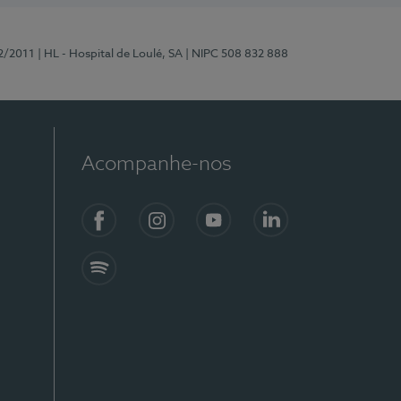
2/2011
| HL - Hospital de Loulé, SA
| NIPC 508 832 888
Acompanhe-nos
Facebook
Instagram
YouTube
LinkedIn
Spotify