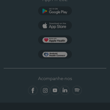
Google Play
App Store
Apple Health
Health Connect
Acompanhe-nos
Facebook
Instagram
YouTube
LinkedIn
Spotify