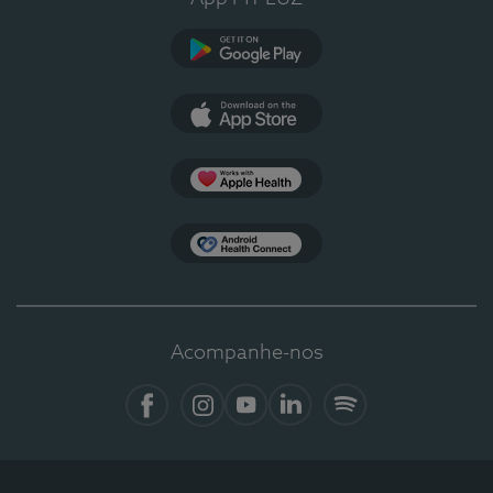
Google Play
App Store
Apple Health
Health Connect
Acompanhe-nos
Facebook
Instagram
YouTube
LinkedIn
Spotify