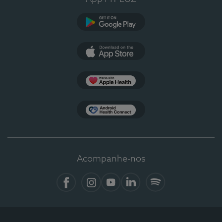
Google Play
App Store
Apple Health
Health Connect
Acompanhe-nos
Facebook
Instagram
YouTube
LinkedIn
Spotify