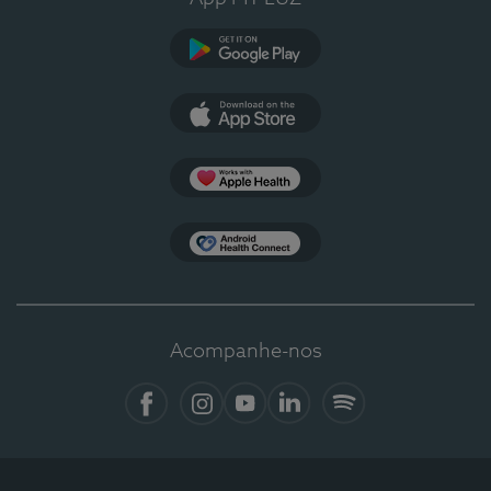
Google Play
App Store
Apple Health
Health Connect
Acompanhe-nos
Facebook
Instagram
YouTube
LinkedIn
Spotify