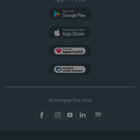
Google Play
App Store
Apple Health
Health Connect
Acompanhe-nos
Facebook
Instagram
YouTube
LinkedIn
Spotify