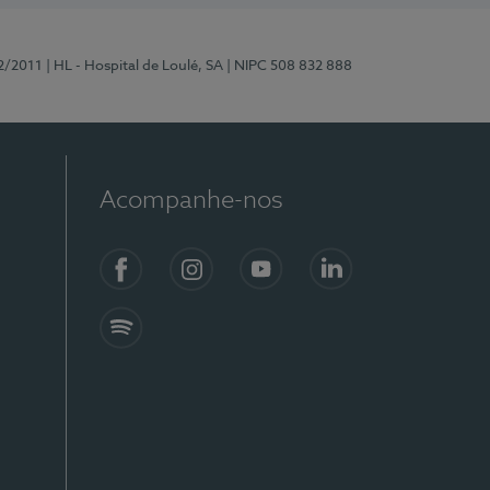
2/2011
| HL - Hospital de Loulé, SA
| NIPC 508 832 888
Acompanhe-nos
Facebook
Instagram
YouTube
LinkedIn
Spotify