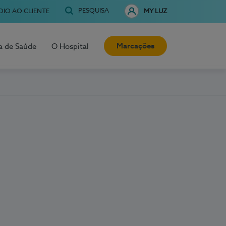
PESQUISA
OIO AO CLIENTE
MY LUZ
Marcações
a de Saúde
O Hospital