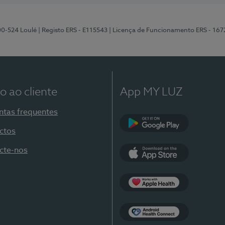
00-524 Loulé
| Registo ERS - E115543
| Licença de Funcionamento ERS - 167
o ao cliente
App MY LUZ
ntas frequentes
ctos
Google Play
cte-nos
App Store
Apple Health
Health Connect