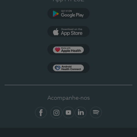
Google Play
App Store
Apple Health
Health Connect
Acompanhe-nos
Facebook
Instagram
YouTube
LinkedIn
Spotify