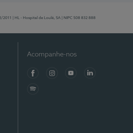
2/2011
| HL - Hospital de Loulé, SA
| NIPC 508 832 888
Acompanhe-nos
Facebook
Instagram
YouTube
LinkedIn
Spotify