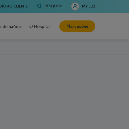
PESQUISA
OIO AO CLIENTE
MY LUZ
Marcações
a de Saúde
O Hospital