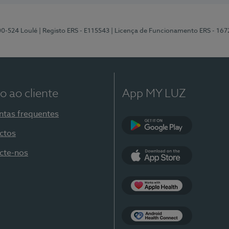
00-524 Loulé
| Registo ERS - E115543
| Licença de Funcionamento ERS - 167
o ao cliente
App MY LUZ
ntas frequentes
ctos
Google Play
cte-nos
App Store
Apple Health
Health Connect