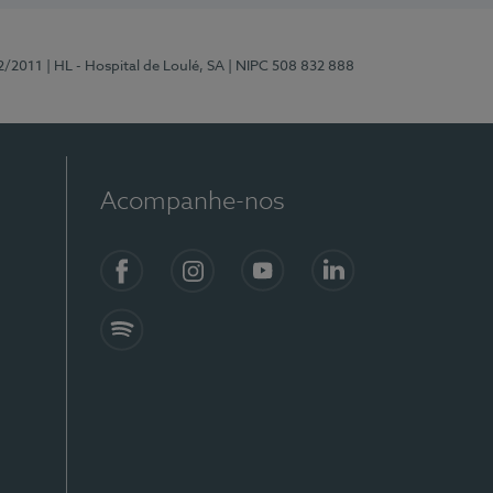
2/2011
| HL - Hospital de Loulé, SA
| NIPC 508 832 888
Acompanhe-nos
Facebook
Instagram
YouTube
LinkedIn
Spotify