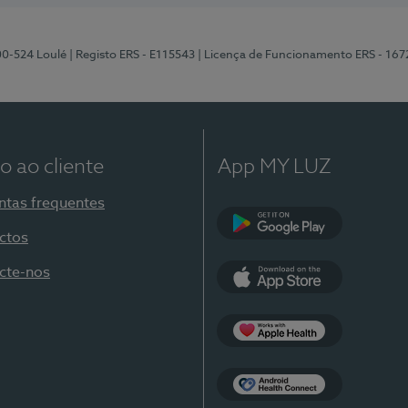
00-524 Loulé
| Registo ERS - E115543
| Licença de Funcionamento ERS - 167
o ao cliente
App MY LUZ
ntas frequentes
ctos
Google Play
cte-nos
App Store
Apple Health
Health Connect