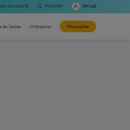
PESQUISA
OIO AO CLIENTE
MY LUZ
Marcações
a de Saúde
O Hospital