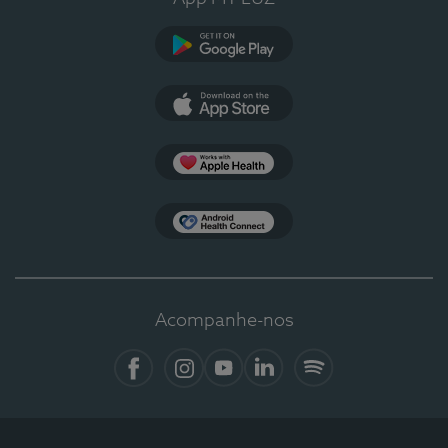
Google Play
App Store
Apple Health
Health Connect
Acompanhe-nos
Facebook
Instagram
YouTube
LinkedIn
Spotify