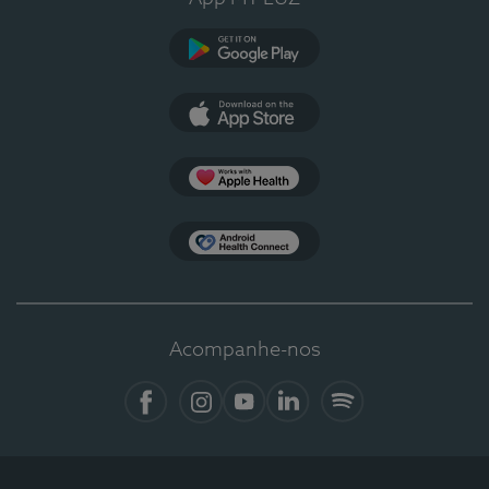
Google Play
App Store
Apple Health
Health Connect
Acompanhe-nos
Facebook
Instagram
YouTube
LinkedIn
Spotify