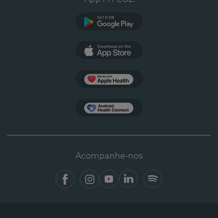
Google Play
App Store
Apple Health
Health Connect
Acompanhe-nos
Facebook
Instagram
YouTube
LinkedIn
Spotify