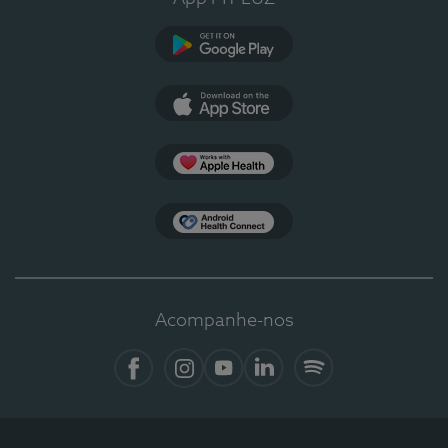
Google Play
App Store
Apple Health
Health Connect
Acompanhe-nos
Facebook
Instagram
YouTube
LinkedIn
Spotify