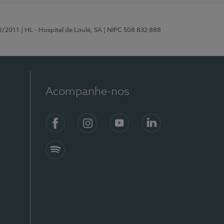
2/2011
| HL - Hospital de Loulé, SA
| NIPC 508 832 888
Acompanhe-nos
Facebook
Instagram
YouTube
LinkedIn
Spotify