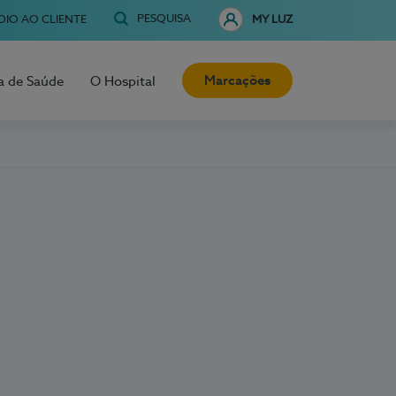
PESQUISA
OIO AO CLIENTE
MY LUZ
Marcações
a de Saúde
O Hospital