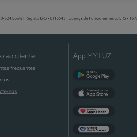
00-524 Loulé
| Registo ERS - E115543
| Licença de Funcionamento ERS - 167
o ao cliente
App MY LUZ
ntas frequentes
ctos
Google Play
cte-nos
App Store
Apple Health
Health Connect