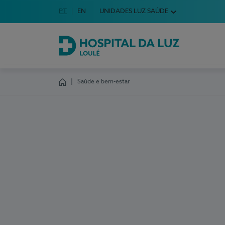
Idioma em Português
PT
English Language
EN
UNIDADES LUZ SAÚDE
Escolha o seu idioma
Hospital da Luz Loulé
Saúde e bem-estar
Homepage