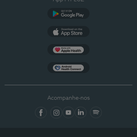
Google Play
App Store
Apple Health
Health Connect
Acompanhe-nos
Facebook
Instagram
YouTube
LinkedIn
Spotify