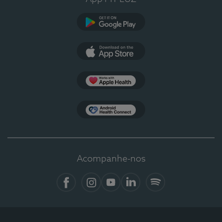
Google Play
App Store
Apple Health
Health Connect
Acompanhe-nos
Facebook
Instagram
YouTube
LinkedIn
Spotify