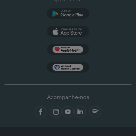
Google Play
App Store
Apple Health
Health Connect
Acompanhe-nos
Facebook
Instagram
YouTube
LinkedIn
Spotify