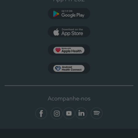
Google Play
App Store
Apple Health
Health Connect
Acompanhe-nos
Facebook
Instagram
YouTube
LinkedIn
Spotify