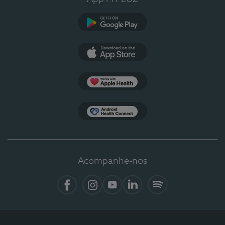
Google Play
App Store
Apple Health
Health Connect
Acompanhe-nos
Facebook
Instagram
YouTube
LinkedIn
Spotify