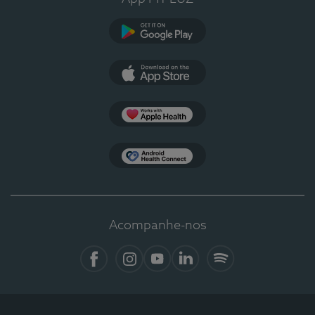
Google Play
App Store
Apple Health
Health Connect
Acompanhe-nos
Facebook
Instagram
YouTube
LinkedIn
Spotify